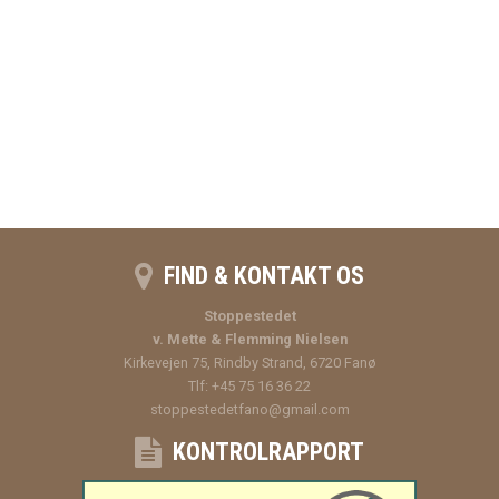
FIND & KONTAKT OS
Stoppestedet
v. Mette & Flemming Nielsen
Kirkevejen 75, Rindby Strand, 6720 Fanø
Tlf: +45 75 16 36 22
stoppestedetfano@gmail.com
KONTROLRAPPORT