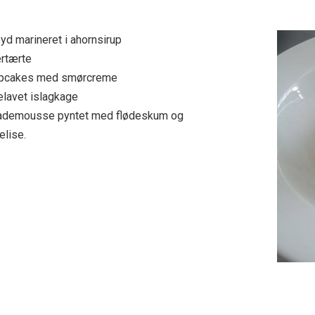
yd marineret i ahornsirup
rtærte
upcakes med smørcreme
lavet islagkage
ademousse pyntet med flødeskum og
elise.