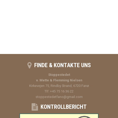
FINDE & KONTAKTE UNS
Stoppestedet
v. Mette & Flemming Nielsen
Kirkevejen 75, Rindby Strand, 6720 Fanø
Tlf: +45 75 16 36 22
stoppestedetfano@gmail.com
KONTROLLBERICHT