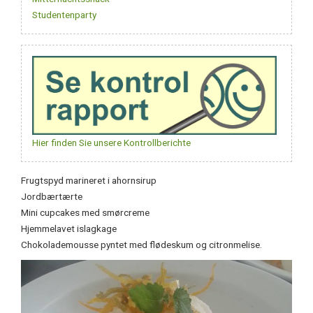
Studentenparty
Studentenparty
Hier finden Sie unsere Kontrollberichte
Frugtspyd marineret i ahornsirup
Jordbærtærte
Mini cupcakes med smørcreme
Hjemmelavet islagkage
Chokolademousse pyntet med flødeskum og citronmelise.